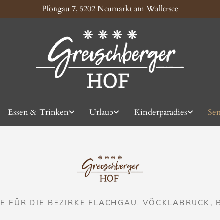
Pfongau 7, 5202 Neumarkt am Wallersee
Essen & Trinken
Urlaub
Kinderparadies
Sem
E FÜR DIE BEZIRKE FLACHGAU, VÖCKLABRUCK,